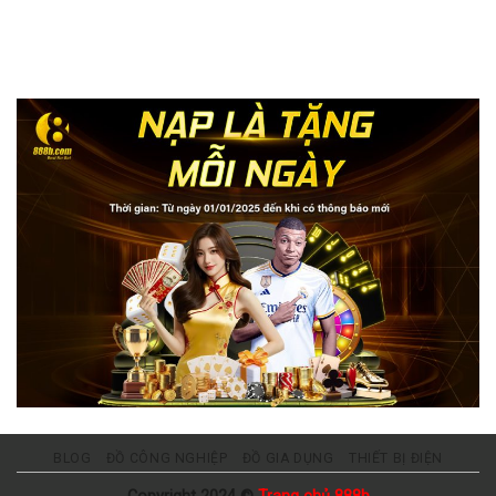
BLOG
ĐỒ CÔNG NGHIỆP
ĐỒ GIA DỤNG
THIẾT BỊ ĐIỆN