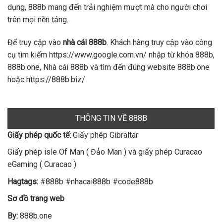
dụng, 888b mang đến trải nghiệm mượt mà cho người chơi
trên mọi nền tảng.
Để truy cập vào
nhà cái 888b
. Khách hàng truy cập vào công
cụ tìm kiếm https://www.google.com.vn/ nhập từ khóa 888b,
888b.one, Nhà cái 888b và tìm đến đúng website 888b.one
hoặc https://888b.biz/
THÔNG TIN VỀ 888B
Giấy phép quốc tế:
Giấy phép Gibraltar
Giấy phép isle Of Man ( Đảo Man ) và giấy phép Curacao
eGaming ( Curacao )
Hagtags:
#888b #nhacai888b #code888b
Sơ đồ trang web
By:
888b.one