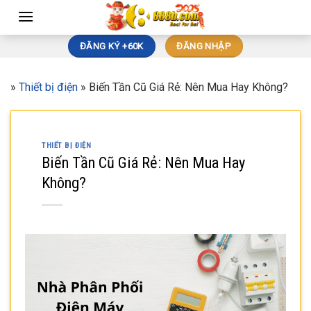
Skip
to
content
ĐĂNG KÝ +60K
ĐĂNG NHẬP
»
Thiết bị điện
»
Biến Tần Cũ Giá Rẻ: Nên Mua Hay Không?
THIẾT BỊ ĐIỆN
Biến Tần Cũ Giá Rẻ: Nên Mua Hay
Không?