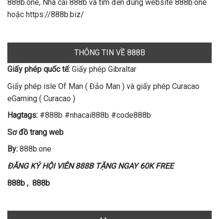
888b.one, Nhà cái 888b và tìm đến đúng website 888b.one
hoặc https://888b.biz/
THÔNG TIN VỀ 888B
Giấy phép quốc tế:
Giấy phép Gibraltar
Giấy phép isle Of Man ( Đảo Man ) và giấy phép Curacao
eGaming ( Curacao )
Hagtags:
#888b #nhacai888b #code888b
Sơ đồ trang web
By:
888b.one
ĐĂNG KÝ HỘI VIÊN 888B TẶNG NGAY 60K FREE
888b
,
888b