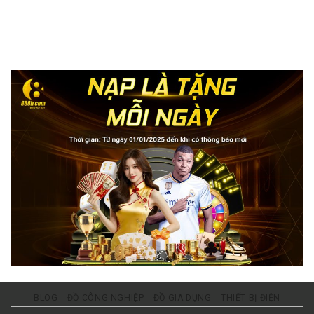
BLOG
ĐỒ CÔNG NGHIỆP
ĐỒ GIA DỤNG
THIẾT BỊ ĐIỆN