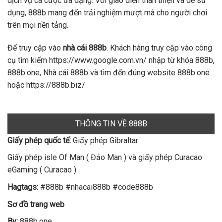
dịch vụ cá cược đa dạng. Với giao diện thân thiện và dễ sử
dụng, 888b mang đến trải nghiệm mượt mà cho người chơi
trên mọi nền tảng.
Để truy cập vào
nhà cái 888b
. Khách hàng truy cập vào công
cụ tìm kiếm https://www.google.com.vn/ nhập từ khóa 888b,
888b.one, Nhà cái 888b và tìm đến đúng website 888b.one
hoặc https://888b.biz/
THÔNG TIN VỀ 888B
Giấy phép quốc tế:
Giấy phép Gibraltar
Giấy phép isle Of Man ( Đảo Man ) và giấy phép Curacao
eGaming ( Curacao )
Hagtags:
#888b #nhacai888b #code888b
Sơ đồ trang web
By:
888b.one