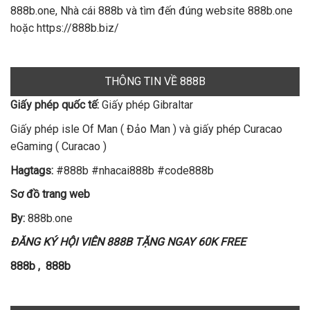
888b.one, Nhà cái 888b và tìm đến đúng website 888b.one
hoặc https://888b.biz/
THÔNG TIN VỀ 888B
Giấy phép quốc tế:
Giấy phép Gibraltar
Giấy phép isle Of Man ( Đảo Man ) và giấy phép Curacao
eGaming ( Curacao )
Hagtags:
#888b #nhacai888b #code888b
Sơ đồ trang web
By:
888b.one
ĐĂNG KÝ HỘI VIÊN 888B TẶNG NGAY 60K FREE
888b
,
888b