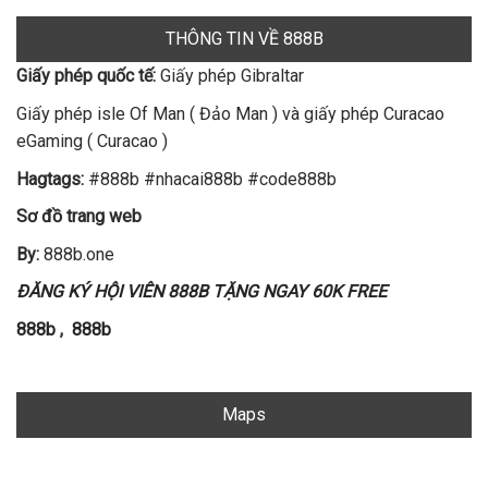
THÔNG TIN VỀ 888B
Giấy phép quốc tế:
Giấy phép Gibraltar
Giấy phép isle Of Man ( Đảo Man ) và giấy phép Curacao
eGaming ( Curacao )
Hagtags:
#888b #nhacai888b #code888b
Sơ đồ trang web
By:
888b.one
ĐĂNG KÝ HỘI VIÊN 888B TẶNG NGAY 60K FREE
888b
,
888b
Maps