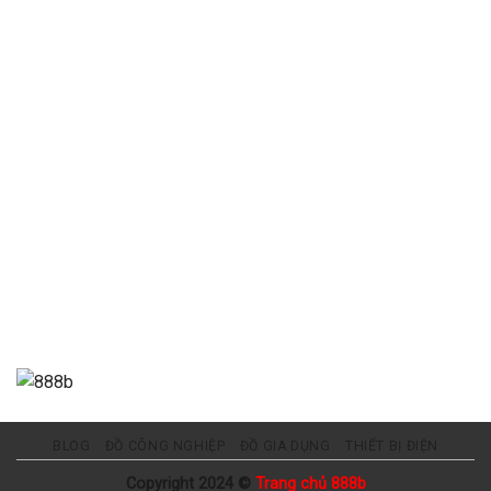
BLOG
ĐỒ CÔNG NGHIỆP
ĐỒ GIA DỤNG
THIẾT BỊ ĐIỆN
Copyright 2024 ©
Trang chủ 888b