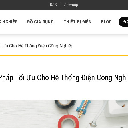
RSS
Sitemap
G NGHIỆP
ĐỒ GIA DỤNG
THIẾT BỊ ĐIỆN
BLOG
ĐĂ
ối Ưu Cho Hệ Thống Điện Công Nghiệp
 Pháp Tối Ưu Cho Hệ Thống Điện Công Ngh