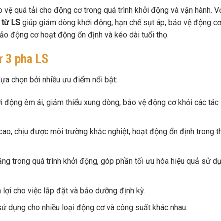
o vệ quá tải cho động cơ trong quá trình khởi động và vận hành. V
 từ LS
giúp giảm dòng khởi động, hạn chế sụt áp, bảo vệ động c
ảo động cơ hoạt động ổn định và kéo dài tuổi thọ.
ừ 3 pha LS
ựa chọn bởi nhiều ưu điểm nổi bật:
động êm ái, giảm thiểu xung dòng, bảo vệ động cơ khỏi các tác
cao, chịu được môi trường khắc nghiệt, hoạt động ổn định trong t
ăng trong quá trình khởi động, góp phần tối ưu hóa hiệu quả sử d
n lợi cho việc lắp đặt và bảo dưỡng định kỳ.
sử dụng cho nhiều loại động cơ và công suất khác nhau.