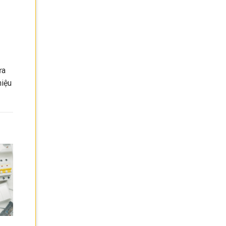
ựa
hiệu