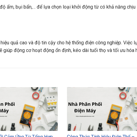
độ ẩm, bụi bẩn,… để lựa chọn loại khởi động từ có khả năng chịu
i hiệu quả cao và độ tin cậy cho hệ thống điện công nghiệp. Việc l
 giúp động cơ hoạt động ổn định, kéo dài tuổi thọ và tối ưu hóa 
Về Cảm Ứng Từ Tổng Hợp
Công Thức Tính Hiệu Điện Thế –