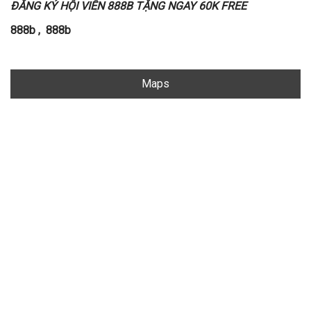
ĐĂNG KÝ HỘI VIÊN 888B TẶNG NGAY 60K FREE
888b
,
888b
Maps