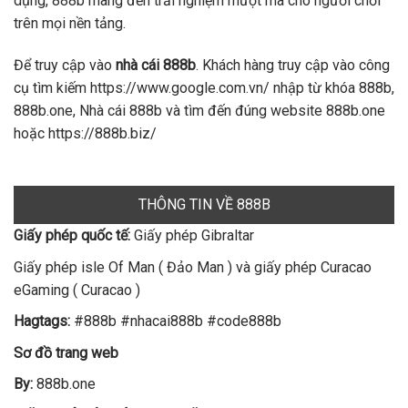
dụng, 888b mang đến trải nghiệm mượt mà cho người chơi
trên mọi nền tảng.
Để truy cập vào
nhà cái 888b
. Khách hàng truy cập vào công
cụ tìm kiếm https://www.google.com.vn/ nhập từ khóa 888b,
888b.one, Nhà cái 888b và tìm đến đúng website 888b.one
hoặc https://888b.biz/
THÔNG TIN VỀ 888B
Giấy phép quốc tế:
Giấy phép Gibraltar
Giấy phép isle Of Man ( Đảo Man ) và giấy phép Curacao
eGaming ( Curacao )
Hagtags:
#888b #nhacai888b #code888b
Sơ đồ trang web
By:
888b.one