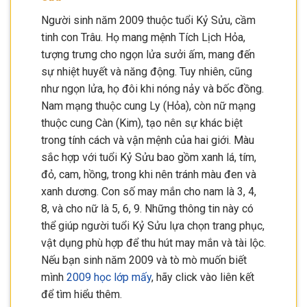
Người sinh năm 2009 thuộc tuổi Kỷ Sửu, cầm
tinh con Trâu. Họ mang mệnh Tích Lịch Hỏa,
tượng trưng cho ngọn lửa sưởi ấm, mang đến
sự nhiệt huyết và năng động. Tuy nhiên, cũng
như ngọn lửa, họ đôi khi nóng nảy và bốc đồng.
Nam mạng thuộc cung Ly (Hỏa), còn nữ mạng
thuộc cung Càn (Kim), tạo nên sự khác biệt
trong tính cách và vận mệnh của hai giới. Màu
sắc hợp với tuổi Kỷ Sửu bao gồm xanh lá, tím,
đỏ, cam, hồng, trong khi nên tránh màu đen và
xanh dương. Con số may mắn cho nam là 3, 4,
8, và cho nữ là 5, 6, 9. Những thông tin này có
thể giúp người tuổi Kỷ Sửu lựa chọn trang phục,
vật dụng phù hợp để thu hút may mắn và tài lộc.
Nếu bạn sinh năm 2009 và tò mò muốn biết
mình
2009 học lớp mấy
, hãy click vào liên kết
để tìm hiểu thêm.