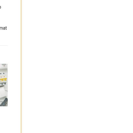
p
omat