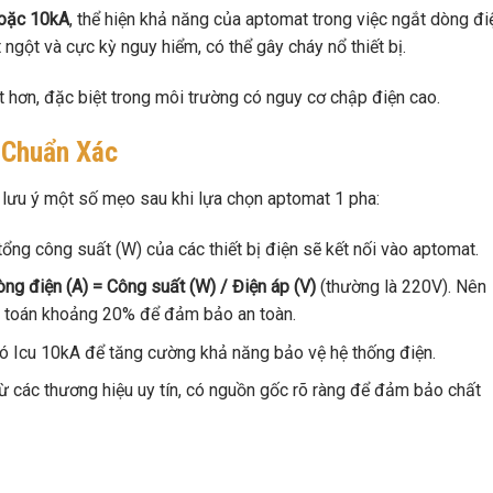
oặc 10kA
, thể hiện khả năng của aptomat trong việc ngắt dòng đi
gột và cực kỳ nguy hiểm, có thể gây cháy nổ thiết bị.
 hơn, đặc biệt trong môi trường có nguy cơ chập điện cao.
 Chuẩn Xác
 lưu ý một số mẹo sau khi lựa chọn aptomat 1 pha:
 tổng công suất (W) của các thiết bị điện sẽ kết nối vào aptomat.
ng điện (A) = Công suất (W) / Điện áp (V)
(thường là 220V). Nên
h toán khoảng 20% để đảm bảo an toàn.
ó Icu 10kA để tăng cường khả năng bảo vệ hệ thống điện.
ừ các thương hiệu uy tín, có nguồn gốc rõ ràng để đảm bảo chất