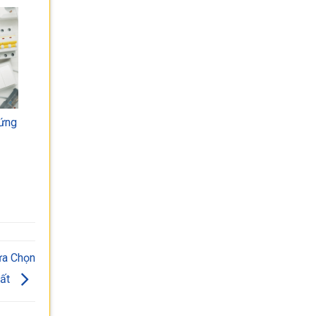
 ứng
ựa Chọn
hất