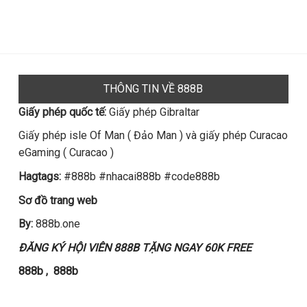
THÔNG TIN VỀ 888B
Giấy phép quốc tế:
Giấy phép Gibraltar
Giấy phép isle Of Man ( Đảo Man ) và giấy phép Curacao
eGaming ( Curacao )
Hagtags:
#888b #nhacai888b #code888b
Sơ đồ trang web
By:
888b.one
ĐĂNG KÝ HỘI VIÊN 888B TẶNG NGAY 60K FREE
888b
,
888b