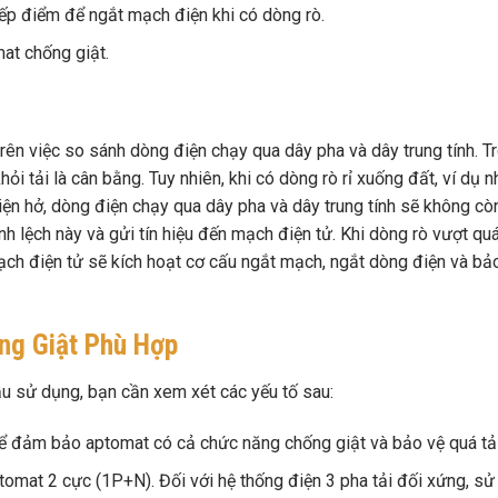
iếp điểm để ngắt mạch điện khi có dòng rò.
at chống giật.
ên việc so sánh dòng điện chạy qua dây pha và dây trung tính. T
ỏi tải là cân bằng. Tuy nhiên, khi có dòng rò rỉ xuống đất, ví dụ 
điện hở, dòng điện chạy qua dây pha và dây trung tính sẽ không cò
nh lệch này và gửi tín hiệu đến mạch điện tử. Khi dòng rò vượt qu
h điện tử sẽ kích hoạt cơ cấu ngắt mạch, ngắt dòng điện và bả
ng Giật Phù Hợp
u sử dụng, bạn cần xem xét các yếu tố sau:
đảm bảo aptomat có cả chức năng chống giật và bảo vệ quá tải
tomat 2 cực (1P+N). Đối với hệ thống điện 3 pha tải đối xứng, sử