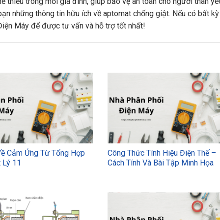
hể thiếu trong mỗi gia đình, giúp bảo vệ an toàn cho người thân yê
bạn những thông tin hữu ích về aptomat chống giật. Nếu có bất kỳ
Điện Máy để được tư vấn và hỗ trợ tốt nhất!
Về Cảm Ứng Từ Tổng Hợp
Công Thức Tính Hiệu Điện Thế –
 Lý 11
Cách Tính Và Bài Tập Minh Họa