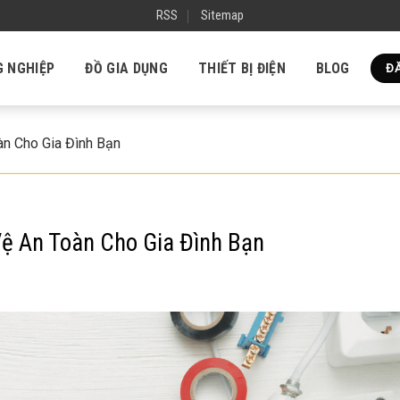
RSS
Sitemap
G NGHIỆP
ĐỒ GIA DỤNG
THIẾT BỊ ĐIỆN
BLOG
ĐĂ
àn Cho Gia Đình Bạn
Vệ An Toàn Cho Gia Đình Bạn