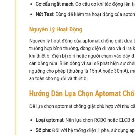
Cơ cấu ngắt mạch:
Cơ cấu cơ khí tác động lên t
Nút Test:
Dùng để kiểm tra hoạt động của aptom
Nguyên Lý Hoạt Động
Nguyên lý hoạt động của aptomat chống giật dựa tr
trường hợp bình thường, dòng điện đi vào và đi ra kh
khi thiết bị điện bị rò rỉ hoặc người chạm vào dây 
cân bằng nữa. Biến dòng vi sai sẽ phát hiện sự chê
ngưỡng cho phép (thường là 15mA hoặc 30mA), mạc
an toàn cho người và thiết bị.
Hướng Dẫn Lựa Chọn Aptomat Chố
Để lựa chọn aptomat chống giật phù hợp với nhu cầ
Loại aptomat:
Nên lựa chọn RCBO hoặc ELCB để 
Số pha:
Đối với hệ thống điện 1 pha, sử dụng ap