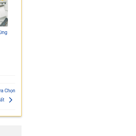
 ứng
ựa Chọn
hất