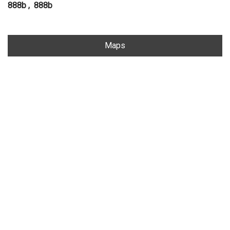
888b
,
888b
Maps