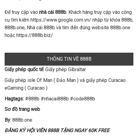
Để truy cập vào
nhà cái 888b
. Khách hàng truy cập vào công
cụ tìm kiếm https://www.google.com.vn/ nhập từ khóa 888b,
888b.one, Nhà cái 888b và tìm đến đúng website 888b.one
hoặc https://888b.biz/
THÔNG TIN VỀ 888B
Giấy phép quốc tế:
Giấy phép Gibraltar
Giấy phép isle Of Man ( Đảo Man ) và giấy phép Curacao
eGaming ( Curacao )
Hagtags:
#888b #nhacai888b #code888b
Sơ đồ trang web
By:
888b.one
ĐĂNG KÝ HỘI VIÊN 888B TẶNG NGAY 60K FREE