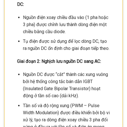
DC:
Nguồn điện xoay chiều đầu vào (1 pha hoặc
3 pha) được chỉnh lưu thành dòng điện một
chiều bằng cầu diode.
Tụ điện được sử dụng để lọc dòng DC, tạo
ra nguồn DC ổn định cho giai đoạn tiếp theo.
Giai đoạn 2: Nghịch lưu nguồn DC sang AC:
Nguồn DC được “cắt” thành các xung vuông
bởi hệ thống công tắc bán dẫn IGBT
(Insulated Gate Bipolar Transistor) hoạt
động ở tần số cao (dải kHz).
Tần số và độ rộng xung (PWM – Pulse
Width Modulation) được điều khiển bởi bộ vi
xử lý, tạo ra dòng điện xoay chiều 3 pha đối
xứng ở đầu ra với tần số và điện áp mong