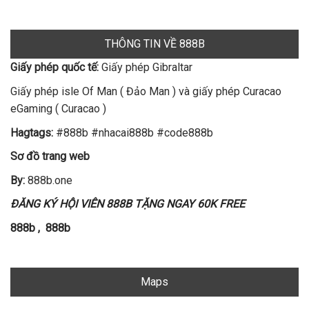
THÔNG TIN VỀ 888B
Giấy phép quốc tế:
Giấy phép Gibraltar
Giấy phép isle Of Man ( Đảo Man ) và giấy phép Curacao
eGaming ( Curacao )
Hagtags:
#888b #nhacai888b #code888b
Sơ đồ trang web
By:
888b.one
ĐĂNG KÝ HỘI VIÊN 888B TẶNG NGAY 60K FREE
888b
,
888b
Maps