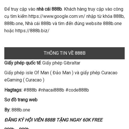
Để truy cập vào
nhà cái 888b
. Khách hàng truy cập vào công
cụ tìm kiếm https://www.google.com.vn/ nhập từ khóa 888b,
888b.one, Nhà cái 888b và tìm đến đúng website 888b.one
hoặc https://888b.biz/
THÔNG TIN VỀ 888B
Giấy phép quốc tế:
Giấy phép Gibraltar
Giấy phép isle Of Man ( Đảo Man ) và giấy phép Curacao
eGaming ( Curacao )
Hagtags:
#888b #nhacai888b #code888b
Sơ đồ trang web
By:
888b.one
ĐĂNG KÝ HỘI VIÊN 888B TẶNG NGAY 60K FREE