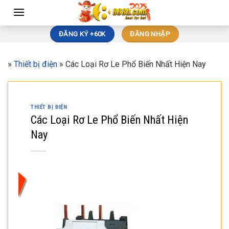
Skip
to
content
ĐĂNG KÝ +60K
ĐĂNG NHẬP
»
Thiết bị điện
»
Các Loại Rơ Le Phổ Biến Nhất Hiện Nay
THIẾT BỊ ĐIỆN
Các Loại Rơ Le Phổ Biến Nhất Hiện
Nay