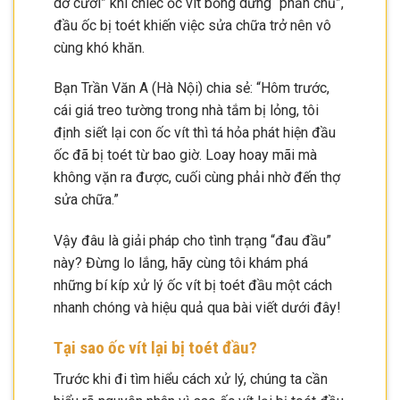
dở cười” khi chiếc ốc vít bỗng dưng “phản chủ”,
đầu ốc bị toét khiến việc sửa chữa trở nên vô
cùng khó khăn.
Bạn Trần Văn A (Hà Nội) chia sẻ: “Hôm trước,
cái giá treo tường trong nhà tắm bị lỏng, tôi
định siết lại con ốc vít thì tá hỏa phát hiện đầu
ốc đã bị toét từ bao giờ. Loay hoay mãi mà
không vặn ra được, cuối cùng phải nhờ đến thợ
sửa chữa.”
Vậy đâu là giải pháp cho tình trạng “đau đầu”
này? Đừng lo lắng, hãy cùng tôi khám phá
những bí kíp xử lý ốc vít bị toét đầu một cách
nhanh chóng và hiệu quả qua bài viết dưới đây!
Tại sao ốc vít lại bị toét đầu?
Trước khi đi tìm hiểu cách xử lý, chúng ta cần