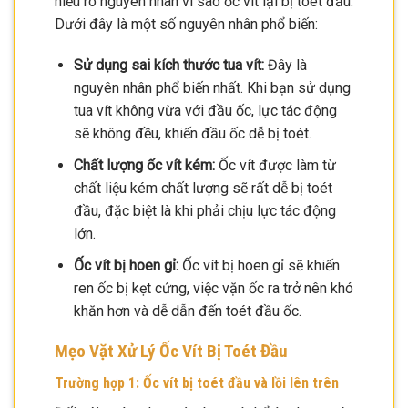
hiểu rõ nguyên nhân vì sao ốc vít lại bị toét đầu.
Dưới đây là một số nguyên nhân phổ biến:
Sử dụng sai kích thước tua vít:
Đây là
nguyên nhân phổ biến nhất. Khi bạn sử dụng
tua vít không vừa với đầu ốc, lực tác động
sẽ không đều, khiến đầu ốc dễ bị toét.
Chất lượng ốc vít kém:
Ốc vít được làm từ
chất liệu kém chất lượng sẽ rất dễ bị toét
đầu, đặc biệt là khi phải chịu lực tác động
lớn.
Ốc vít bị hoen gỉ:
Ốc vít bị hoen gỉ sẽ khiến
ren ốc bị kẹt cứng, việc vặn ốc ra trở nên khó
khăn hơn và dễ dẫn đến toét đầu ốc.
Mẹo Vặt Xử Lý Ốc Vít Bị Toét Đầu
Trường hợp 1: Ốc vít bị toét đầu và lồi lên trên