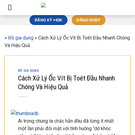
Skip
to
content
ĐĂNG KÝ +60K
ĐĂNG NHẬP
»
Đồ gia dụng
»
Cách Xử Lý Ốc Vít Bị Toét Đầu Nhanh Chóng
Và Hiệu Quả
ĐỒ GIA DỤNG
Cách Xử Lý Ốc Vít Bị Toét Đầu Nhanh
Chóng Và Hiệu Quả
Ai trong chúng ta chắc hẳn đều đã từng ít nhất
một lần phải đối mặt với tình huống “dở khóc