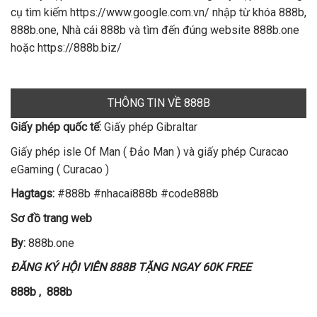
cụ tìm kiếm https://www.google.com.vn/ nhập từ khóa 888b,
888b.one, Nhà cái 888b và tìm đến đúng website 888b.one
hoặc https://888b.biz/
THÔNG TIN VỀ 888B
Giấy phép quốc tế:
Giấy phép Gibraltar
Giấy phép isle Of Man ( Đảo Man ) và giấy phép Curacao
eGaming ( Curacao )
Hagtags:
#888b #nhacai888b #code888b
Sơ đồ trang web
By:
888b.one
ĐĂNG KÝ HỘI VIÊN 888B TẶNG NGAY 60K FREE
888b
,
888b