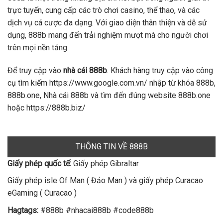
trực tuyến, cung cấp các trò chơi casino, thể thao, và các
dịch vụ cá cược đa dạng. Với giao diện thân thiện và dễ sử
dụng, 888b mang đến trải nghiệm mượt mà cho người chơi
trên mọi nền tảng.
Để truy cập vào
nhà cái 888b
. Khách hàng truy cập vào công
cụ tìm kiếm https://www.google.com.vn/ nhập từ khóa 888b,
888b.one, Nhà cái 888b và tìm đến đúng website 888b.one
hoặc https://888b.biz/
THÔNG TIN VỀ 888B
Giấy phép quốc tế:
Giấy phép Gibraltar
Giấy phép isle Of Man ( Đảo Man ) và giấy phép Curacao
eGaming ( Curacao )
Hagtags:
#888b #nhacai888b #code888b