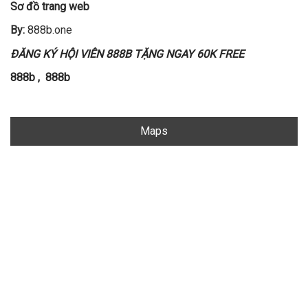
Sơ đồ trang web
By:
888b.one
ĐĂNG KÝ HỘI VIÊN 888B TẶNG NGAY 60K FREE
888b
,
888b
Maps