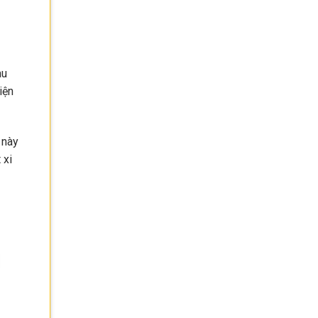
au
iện
 này
 xi