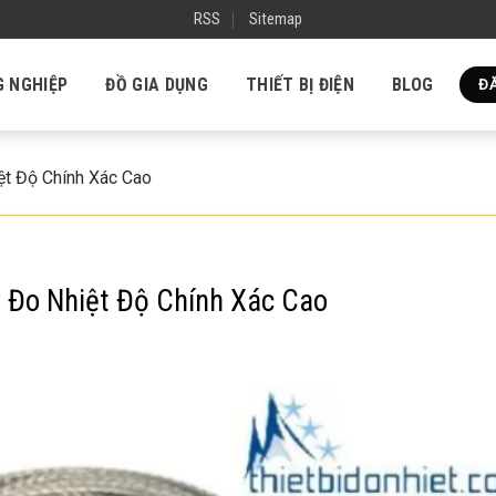
RSS
Sitemap
G NGHIỆP
ĐỒ GIA DỤNG
THIẾT BỊ ĐIỆN
BLOG
ĐĂ
ệt Độ Chính Xác Cao
p Đo Nhiệt Độ Chính Xác Cao