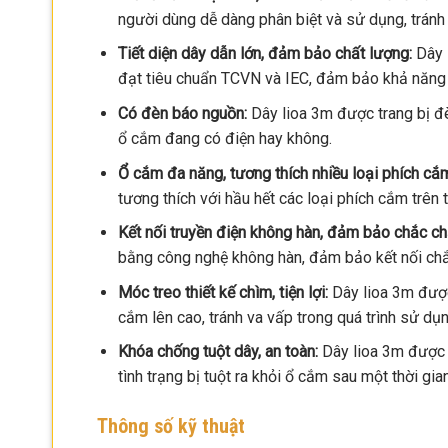
người dùng dễ dàng phân biệt và sử dụng, tránh n
Tiết diện dây dẫn lớn, đảm bảo chất lượng:
Dây l
đạt tiêu chuẩn TCVN và IEC, đảm bảo khả năng d
Có đèn báo nguồn:
Dây lioa 3m được trang bị đè
ổ cắm đang có điện hay không.
Ổ cắm đa năng, tương thích nhiều loại phích cắ
tương thích với hầu hết các loại phích cắm trên 
Kết nối truyền điện không hàn, đảm bảo chắc ch
bằng công nghệ không hàn, đảm bảo kết nối chắc
Móc treo thiết kế chìm, tiện lợi:
Dây lioa 3m được 
cắm lên cao, tránh va vấp trong quá trình sử dụn
Khóa chống tuột dây, an toàn:
Dây lioa 3m được t
tình trạng bị tuột ra khỏi ổ cắm sau một thời gi
Thông số kỹ thuật