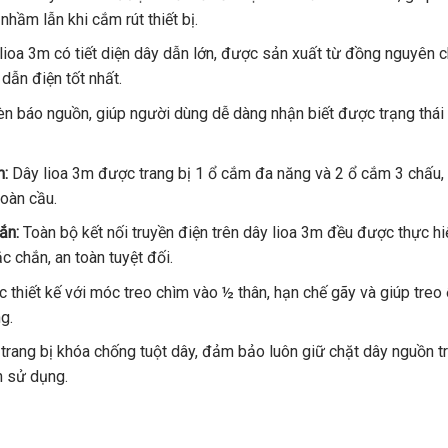
hầm lẫn khi cắm rút thiết bị.
ioa 3m có tiết diện dây dẫn lớn, được sản xuất từ đồng nguyên c
ẫn điện tốt nhất.
n báo nguồn, giúp người dùng dễ dàng nhận biết được trạng thái
m:
Dây lioa 3m được trang bị 1 ổ cắm đa năng và 2 ổ cắm 3 chấu,
toàn cầu.
ắn:
Toàn bộ kết nối truyền điện trên dây lioa 3m đều được thực hi
 chắn, an toàn tuyệt đối.
thiết kế với móc treo chìm vào ½ thân, hạn chế gãy và giúp treo 
g.
rang bị khóa chống tuột dây, đảm bảo luôn giữ chặt dây nguồn t
an sử dụng.