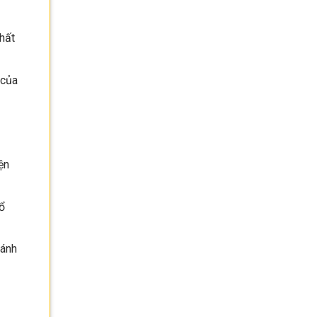
hất
 của
ện
ổ
ránh