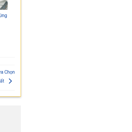
 ứng
ựa Chọn
hất