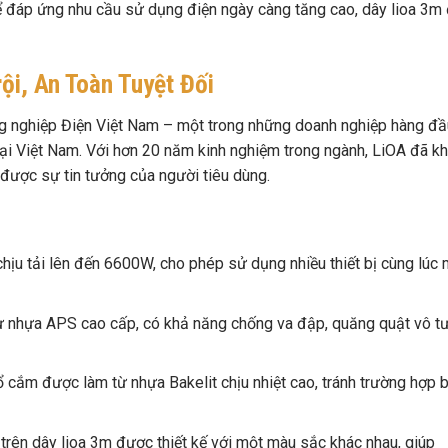
ể đáp ứng nhu cầu sử dụng điện ngày càng tăng cao, dây lioa 3m
ội, An Toàn Tuyệt Đối
g nghiệp Điện Việt Nam – một trong những doanh nghiệp hàng đầ
n tại Việt Nam. Với hơn 20 năm kinh nghiệm trong ngành, LiOA đã k
 được sự tin tưởng của người tiêu dùng.
hịu tải lên đến 6600W, cho phép sử dụng nhiều thiết bị cùng lúc
 nhựa APS cao cấp, có khả năng chống va đập, quăng quật vô tư
 cắm được làm từ nhựa Bakelit chịu nhiệt cao, tránh trường hợp b
rên dây lioa 3m được thiết kế với một màu sắc khác nhau, giúp