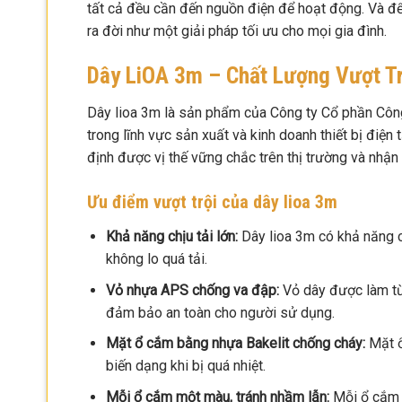
tất cả đều cần đến nguồn điện để hoạt động. Và đ
ra đời như một giải pháp tối ưu cho mọi gia đình.
Dây LiOA 3m – Chất Lượng Vượt Tr
Dây lioa 3m là sản phẩm của Công ty Cổ phần Côn
trong lĩnh vực sản xuất và kinh doanh thiết bị điệ
định được vị thế vững chắc trên thị trường và nhận
Ưu điểm vượt trội của dây lioa 3m
Khả năng chịu tải lớn:
Dây lioa 3m có khả năng c
không lo quá tải.
Vỏ nhựa APS chống va đập:
Vỏ dây được làm từ
đảm bảo an toàn cho người sử dụng.
Mặt ổ cắm bằng nhựa Bakelit chống cháy:
Mặt ổ
biến dạng khi bị quá nhiệt.
Mỗi ổ cắm một màu, tránh nhầm lẫn:
Mỗi ổ cắm t