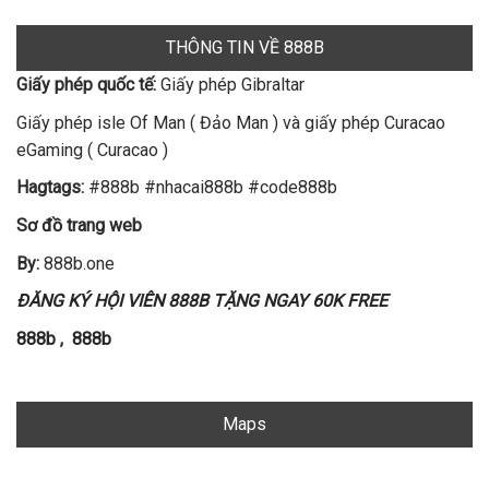
THÔNG TIN VỀ 888B
Giấy phép quốc tế:
Giấy phép Gibraltar
Giấy phép isle Of Man ( Đảo Man ) và giấy phép Curacao
eGaming ( Curacao )
Hagtags:
#888b #nhacai888b #code888b
Sơ đồ trang web
By:
888b.one
ĐĂNG KÝ HỘI VIÊN 888B TẶNG NGAY 60K FREE
888b
,
888b
Maps