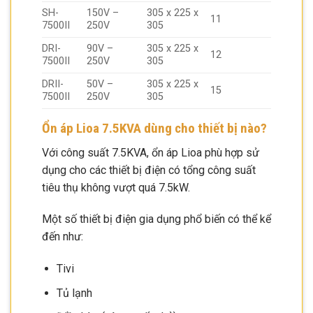
SH-
150V –
305 x 225 x
11
7500II
250V
305
DRI-
90V –
305 x 225 x
12
7500II
250V
305
DRII-
50V –
305 x 225 x
15
7500II
250V
305
Ổn áp Lioa 7.5KVA dùng cho thiết bị nào?
Với công suất 7.5KVA, ổn áp Lioa phù hợp sử
dụng cho các thiết bị điện có tổng công suất
tiêu thụ không vượt quá 7.5kW.
Một số thiết bị điện gia dụng phổ biến có thể kể
đến như:
Tivi
Tủ lạnh