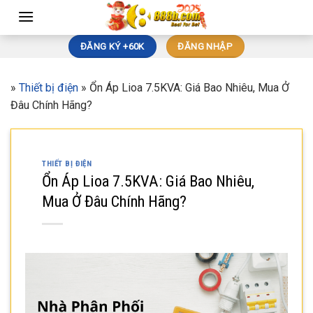
Skip
to
content
ĐĂNG KÝ +60K
ĐĂNG NHẬP
»
Thiết bị điện
»
Ổn Áp Lioa 7.5KVA: Giá Bao Nhiêu, Mua Ở
Đâu Chính Hãng?
THIẾT BỊ ĐIỆN
Ổn Áp Lioa 7.5KVA: Giá Bao Nhiêu,
Mua Ở Đâu Chính Hãng?