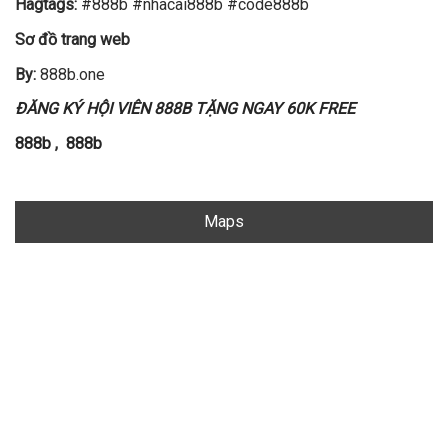
Hagtags:
#888b #nhacai888b #code888b
Sơ đồ trang web
By:
888b.one
ĐĂNG KÝ HỘI VIÊN 888B TẶNG NGAY 60K FREE
888b
,
888b
Maps