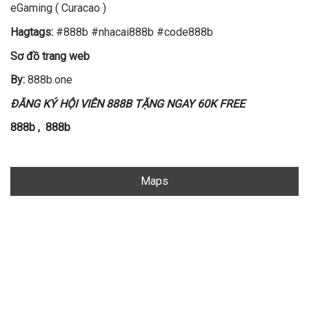
eGaming ( Curacao )
Hagtags:
#888b #nhacai888b #code888b
Sơ đồ trang web
By:
888b.one
ĐĂNG KÝ HỘI VIÊN 888B TẶNG NGAY 60K FREE
888b
,
888b
Maps