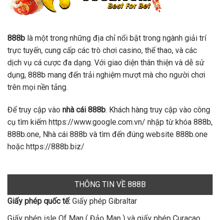
888b
là một trong những địa chỉ nổi bật trong ngành giải trí
trực tuyến, cung cấp các trò chơi casino, thể thao, và các
dịch vụ cá cược đa dạng. Với giao diện thân thiện và dễ sử
dụng, 888b mang đến trải nghiệm mượt mà cho người chơi
trên mọi nền tảng.
Để truy cập vào
nhà cái 888b
. Khách hàng truy cập vào công
cụ tìm kiếm https://www.google.com.vn/ nhập từ khóa 888b,
888b.one, Nhà cái 888b và tìm đến đúng website 888b.one
hoặc https://888b.biz/
THÔNG TIN VỀ 888B
Giấy phép quốc tế:
Giấy phép Gibraltar
Giấy phép isle Of Man ( Đảo Man ) và giấy phép Curacao