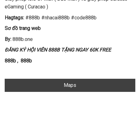
eGaming ( Curacao )
Hagtags:
#888b #nhacai888b #code888b
Sơ đồ trang web
By:
888b.one
ĐĂNG KÝ HỘI VIÊN 888B TẶNG NGAY 60K FREE
888b
,
888b
Maps