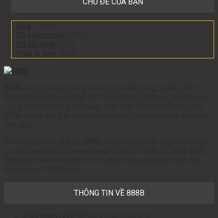
CHỦ ĐỀ CỦA BẠN
(1.566)
Blog
(531)
Đồ công nghiệp
(713)
Đồ gia dụng
(849)
Thiết bị điện
888b
là một trong những địa chỉ nổi bật trong ngành giải trí
trực tuyến, cung cấp các trò chơi casino, thể thao, và các dịch
vụ cá cược đa dạng. Với giao diện thân thiện và dễ sử dụng,
888b mang đến trải nghiệm mượt mà cho người chơi trên mọi
nền tảng.
Để truy cập vào
nhà cái 888b
. Khách hàng truy cập vào công
cụ tìm kiếm https://www.google.com.vn/ nhập từ khóa 888b,
888b.one, Nhà cái 888b và tìm đến đúng website 888b.one
hoặc https://888b.biz/
THÔNG TIN VỀ 888B
Giấy phép quốc tế:
Giấy phép Gibraltar