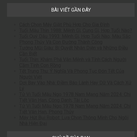
BÀI VIẾT GẦN ĐÂY
Cách Chọn Máy Giặt Phù Hợp Cho Gia Đình
Tuổi Mậu Thìn 1988: Mệnh Gì, Cung Gì, Hợp Tuổi Nào?
Tuổi Quý Dậu 1993: Mệnh Gì, Hợp Tuổi Nào, Màu Sắc
Phong Thủy Và Con Đường Thành Công
Tướng Mũi Giàu: Bí Quyết Nhận Diện và Những Điều
Cần Biết
Tuổi Thìn: Khám Phá Vận Mệnh và Tính Cách Người
Cầm Tinh Con Rồng
Tết Trung Thu: Ý Nghĩa Và Phong Tục Đón Tết Của
Người Việt
Dơi Bay Vào Nhà: Điềm Báo Lành Hay Dữ Và Cách Xử
Lý
Tử Vi Tuổi Mậu Ngọ 1978 Nam Mạng Năm 2024: Chi
Tiết Vận Hạn, Công Danh, Tài Lộc
Tử Vi Tuổi Mậu Ngọ 1978 Nam Mạng Năm 2024: Chi
Tiết Vận Hạn, Phong Thủy
Máy Hút Bụi Robot: Lựa Chọn Thông Minh Cho Ngôi
Nhà Hiện Đại