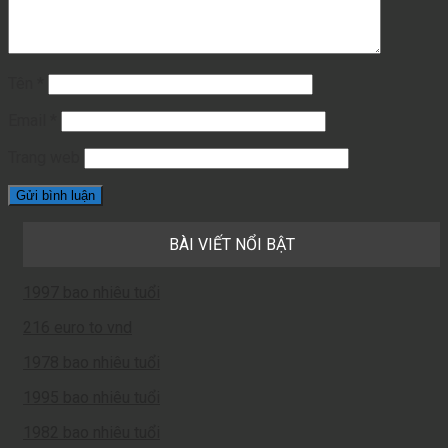
Tên
*
Email
*
Trang web
BÀI VIẾT NỔI BẬT
1997 bao nhiêu tuổi
216 euro to vnd
1978 bao nhiêu tuổi
1995 bao nhiêu tuổi
1982 bao nhiêu tuổi