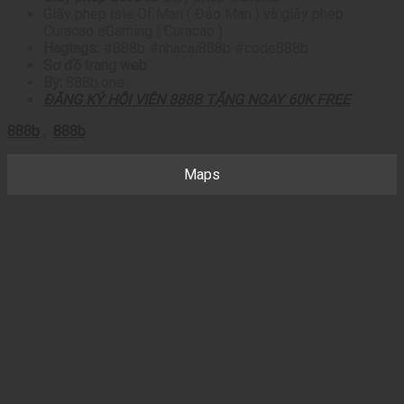
Giấy phép isle Of Man ( Đảo Man ) và giấy phép
Curacao eGaming ( Curacao )
Hagtags:
#888b #nhacai888b #code888b
Sơ đồ trang web
By:
888b.one
ĐĂNG KÝ HỘI VIÊN 888B TẶNG NGAY 60K FREE
888b
,
888b
Maps