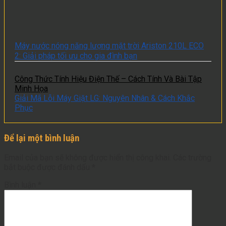
Máy nước nóng năng lượng mặt trời Ariston 210L ECO
2: Giải pháp tối ưu cho gia đình bạn
Công Thức Tính Hiệu Điện Thế – Cách Tính Và Bài Tập
Minh Họa
Giải Mã Lỗi Máy Giặt LG: Nguyên Nhân & Cách Khắc
Phục
Để lại một bình luận
Email của bạn sẽ không được hiển thị công khai.
Các trường
bắt buộc được đánh dấu
*
Bình luận
*