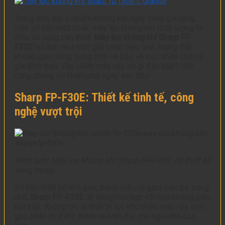
Trong thời đại ô nhiễm không khí ngày càng gia tăng,
việc sở hữu một chiếc máy lọc không khí chất lượng là
điều vô cùng cần thiết.
Máy lọc không khí Sharp FP-
F30E
nổi bật như một giải pháp hiệu quả, mang đến
không gian sống trong lành và bảo vệ sức khỏe cho cả
gia đình bạn. Vậy chiếc máy này có gì đặc biệt? Hãy
cùng chúng tôi khám phá ngay sau đây!
Sharp FP-F30E: Thiết kế tinh tế, công
nghệ vượt trội
may-loc-khong-khi-
sharp-fp-f30e
Hình ảnh: Máy lọc không khí Sharp FP-F30E với thiết kế
sang trọng
Sở hữu thiết kế nhỏ gọn, thanh lịch với gam màu be trang
nhã,
Sharp FP-F30E
dễ dàng hòa hợp với mọi không gian
nội thất. Không chỉ là thiết bị lọc khí, chiếc máy này còn
góp phần tô điểm thêm vẻ hiện đại cho ngôi nhà của