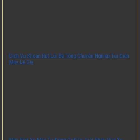
Dịch Vụ Khoan Rút Lõi Bê Tông Chuyên Nghiệp Tại Điện
Máy Lê Gia
Máy Rửa Xe Máy Tự Động Go&Go: Giải Pháp Rửa Xe