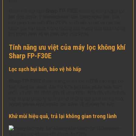
bạn.
Điểm nổi bật của
Sharp FP-F30E
chính là công nghệ lọc
khí độc quyền Plasmacluster ion. Công nghệ tiên tiến
này giúp tiêu diệt đến 99.9% vi khuẩn, vi rút và các tác
nhân gây hại khác trong không khí, mang đến bầu không
khí trong lành và an toàn cho sức khỏe.
Tính năng ưu việt của máy lọc không khí
Sharp FP-F30E
Lọc sạch bụi bẩn, bảo vệ hô hấp
Sharp FP-F30E
được trang bị bộ lọc HEPA cao cấp, có
khả năng lọc sạch đến 99.97% bụi bẩn, phấn hoa, nấm
mốc và các tác nhân gây dị ứng khác. Nhờ đó, chiếc máy
này là giải pháp lý tưởng cho những gia đình có trẻ nhỏ,
người già và người mắc các bệnh về đường hô hấp.
Khử mùi hiệu quả, trả lại không gian trong lành
mang-
loc-may-loc-khong-khi-sharp-fp-f30e