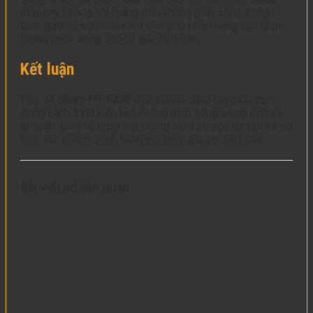
máy này không chỉ mang đến không gian sống trong
lành, bảo vệ sức khỏe mà còn góp phần nâng cao chất
lượng cuộc sống cho cả gia đình bạn.
Kết luận
Hãy để
Sharp FP-F30E
đồng hành cùng gia đình bạn
trong hành trình kiến tạo không gian sống trong lành và
an toàn. Liên hệ ngay với chúng tôi để được tư vấn và sở
hữu sản phẩm chính hãng với mức giá ưu đãi nhất!
Bài viết có liên quan: