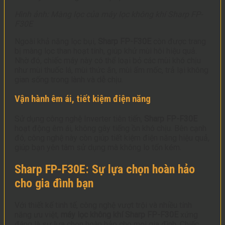
Hình ảnh: Màng lọc của máy lọc không khí Sharp FP-
F30E
Ngoài khả năng lọc bụi,
Sharp FP-F30E
còn được trang
bị màng lọc than hoạt tính, giúp khử mùi hôi hiệu quả.
Nhờ đó, chiếc máy này có thể loại bỏ các mùi khó chịu
như mùi thuốc lá, mùi thức ăn, mùi ẩm mốc, trả lại không
gian sống trong lành và dễ chịu.
Vận hành êm ái, tiết kiệm điện năng
Sử dụng công nghệ Inverter tiên tiến,
Sharp FP-F30E
hoạt động êm ái, không gây tiếng ồn khó chịu. Bên cạnh
đó, công nghệ này còn giúp tiết kiệm điện năng hiệu quả,
giúp bạn yên tâm sử dụng mà không lo tốn kém.
Sharp FP-F30E: Sự lựa chọn hoàn hảo
cho gia đình bạn
Với thiết kế tinh tế, công nghệ vượt trội và nhiều tính
năng ưu việt,
máy lọc không khí Sharp FP-F30E
xứng
đáng là sự lựa chọn hoàn hảo cho mọi gia đình. Chiếc