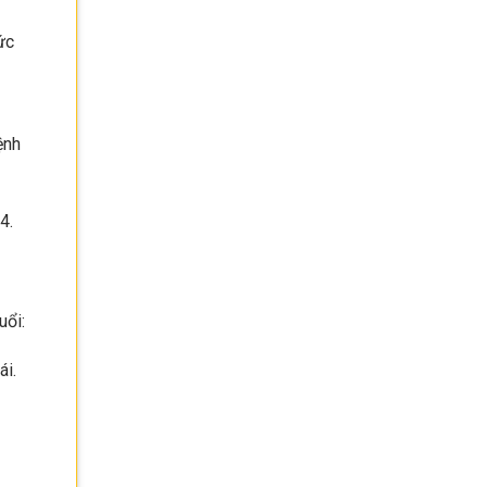
ức
ệnh
4.
uổi:
ái.