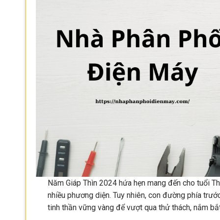
Năm Giáp Thìn 2024 hứa hẹn mang đến cho tuổi Thân 
nhiều phương diện. Tuy nhiên, con đường phía trước
tinh thần vững vàng để vượt qua thử thách, nắm b