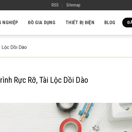
RSS
Sitemap
G NGHIỆP
ĐỒ GIA DỤNG
THIẾT BỊ ĐIỆN
BLOG
ĐĂ
i Lộc Dồi Dào
rình Rực Rỡ, Tài Lộc Dồi Dào