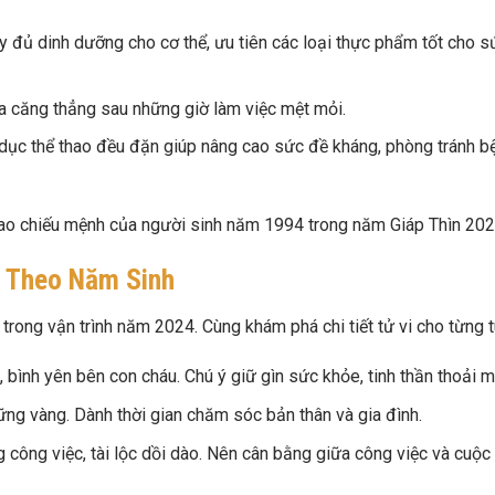
 đủ dinh dưỡng cho cơ thể, ưu tiên các loại thực phẩm tốt cho s
tỏa căng thẳng sau những giờ làm việc mệt mỏi.
dục thể thao đều đặn giúp nâng cao sức đề kháng, phòng tránh b
 sao chiếu mệnh của người sinh năm 1994 trong năm Giáp Thìn 202
4 Theo Năm Sinh
rong vận trình năm 2024. Cùng khám phá chi tiết tử vi cho từng t
bình yên bên con cháu. Chú ý giữ gìn sức khỏe, tinh thần thoải m
ững vàng. Dành thời gian chăm sóc bản thân và gia đình.
g công việc, tài lộc dồi dào. Nên cân bằng giữa công việc và cuộc