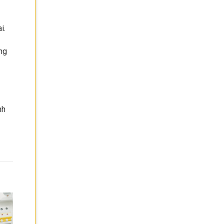
i.
ng
nh