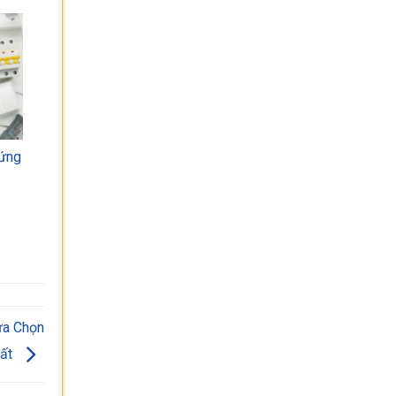
 ứng
ựa Chọn
hất