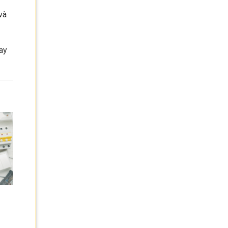
và
gay