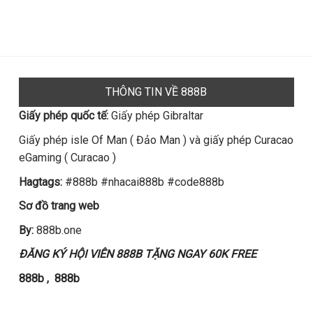
THÔNG TIN VỀ 888B
Giấy phép quốc tế:
Giấy phép Gibraltar
Giấy phép isle Of Man ( Đảo Man ) và giấy phép Curacao
eGaming ( Curacao )
Hagtags:
#888b #nhacai888b #code888b
Sơ đồ trang web
By:
888b.one
ĐĂNG KÝ HỘI VIÊN 888B TẶNG NGAY 60K FREE
888b
,
888b