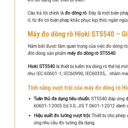
Câu trả lời chính là
đo dòng rò
. Đây là một biện ph
rỉ, từ đó có biện pháp khắc phục kịp thời, ngăn ngừa
Máy đo dòng rò Hioki ST5540 – Giả
Nắm bắt được tầm quan trọng của việc đo dòng rò, 
đời dòng sản phẩm
máy đo dòng rò ST5540
.
Hioki ST5540
là thiết bị kiểm tra dòng rò thế hệ m
như IEC 60601-1, IEC60990, IEC60335,… nhằm mang 
Tính năng vượt trội của máy đo dòng rò H
Tuân thủ đa dạng tiêu chuẩn:
ST5540 đáp ứng đầy
60601-1:2005 Ed 3.0, JIS T 0601-1:2012 dành ch
Hiệu suất đo lường vượt trội:
Thiết bị cho phép 
ứng nhu cầu đo lường đa dạng.