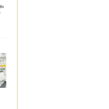
iệu
o