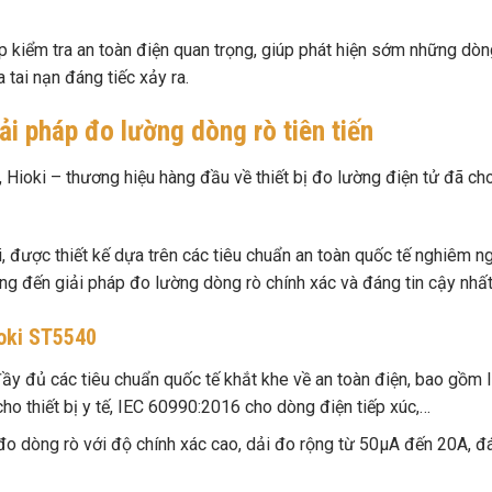
áp kiểm tra an toàn điện quan trọng, giúp phát hiện sớm những dòn
 tai nạn đáng tiếc xảy ra.
i pháp đo lường dòng rò tiên tiến
Hioki – thương hiệu hàng đầu về thiết bị đo lường điện tử đã cho
ới, được thiết kế dựa trên các tiêu chuẩn an toàn quốc tế nghiêm n
đến giải pháp đo lường dòng rò chính xác và đáng tin cậy nhất
ioki ST5540
 đủ các tiêu chuẩn quốc tế khắt khe về an toàn điện, bao gồm 
o thiết bị y tế, IEC 60990:2016 cho dòng điện tiếp xúc,…
đo dòng rò với độ chính xác cao, dải đo rộng từ 50µA đến 20A, đ