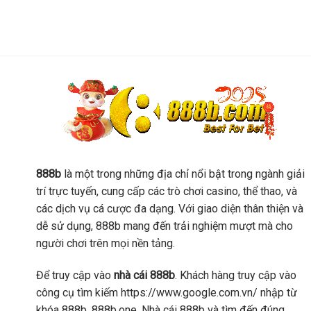
888b
là một trong những địa chỉ nổi bật trong ngành giải
trí trực tuyến, cung cấp các trò chơi casino, thể thao, và
các dịch vụ cá cược đa dạng. Với giao diện thân thiện và
dễ sử dụng, 888b mang đến trải nghiệm mượt mà cho
người chơi trên mọi nền tảng.
Để truy cập vào
nhà cái 888b
. Khách hàng truy cập vào
công cụ tìm kiếm https://www.google.com.vn/ nhập từ
khóa 888b, 888b.one, Nhà cái 888b và tìm đến đúng