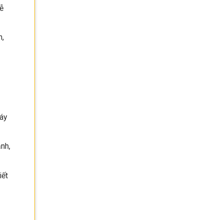
ễ
h,
máy
nh,
iết