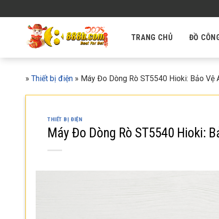
Skip
to
content
TRANG CHỦ
ĐỒ CÔN
»
Thiết bị điện
»
Máy Đo Dòng Rò ST5540 Hioki: Bảo Vệ An
THIẾT BỊ ĐIỆN
Máy Đo Dòng Rò ST5540 Hioki: Bả