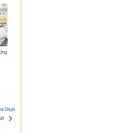
 ứng
ựa Chọn
hất